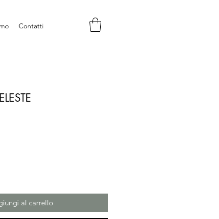
amo
Contatti
ELESTE
iungi al carrello