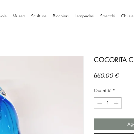
vola
Museo
Sculture
Bicchieri
Lampadari
Specchi
Chi si
COCORITA C
Prezzo
660,00 €
Quantità
*
Agg