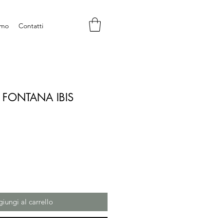
amo
Contatti
 FONTANA IBIS
zzo
iungi al carrello