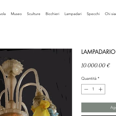
vola
Museo
Sculture
Bicchieri
Lampadari
Specchi
Chi si
LAMPADARIO
Pre
10.000,00 €
Quantità
*
Agg