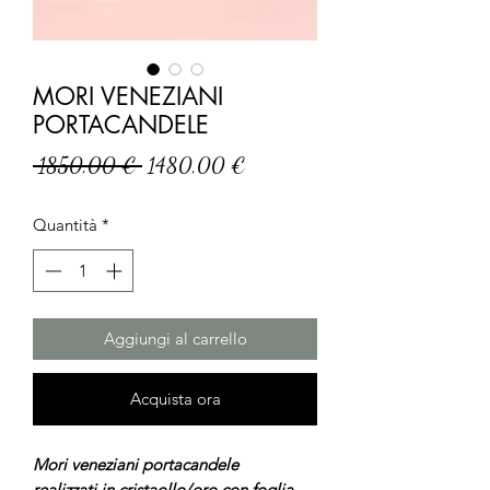
MORI VENEZIANI
PORTACANDELE
Prezzo
Prezzo
 1850,00 € 
1480,00 €
regolare
scontato
Quantità
*
Aggiungi al carrello
Acquista ora
Mori veneziani portacandele
realizzati in cristaollo/oro con foglia