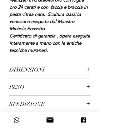
oro 24 carati e con faccia e braccia in
pasta vitrea nera.
Scultura classica
veneziana eseguita dal Maestro
Michele Rossetto.
Certificato di garanzia , opera eseguita
interamente a mano con le antiche
tecniche muranesi.
DIMENSIONI
Dimensioni e peso :
PESO
1° Moro , altezza cm. 26, larghezza cm
11 , profondità cm. 12.
1° Moro gr. 750
2° Moro, altezza cm. 26, larghezza cm.
SPEDIZIONE
2° Moro gr. 850
11, profondità cm. 12.
Spedizione in 5/7 giorni lavorativi
CODICE ID
242/1 e 242/2