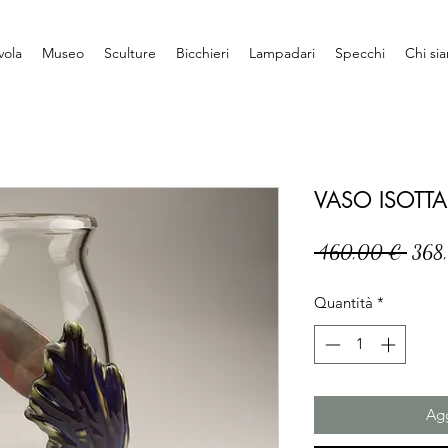
vola
Museo
Sculture
Bicchieri
Lampadari
Specchi
Chi si
VASO ISOTTA
Prezz
 460,00 € 
368
regol
Quantità
*
Agg