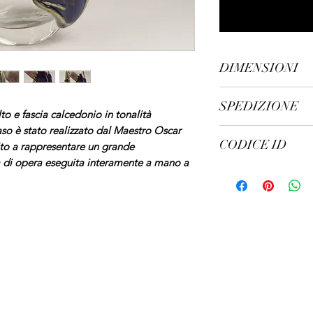
DIMENSIONI
altezza cm 27, larg
SPEDIZIONE
Peso kg. 2,95
lto e fascia calcedonio in tonalità
aso è stato realizzato dal Maestro Oscar
spedizione in 5/7 gio
CODICE ID
scito a rappresentare un grande
ia di opera eseguita interamente a mano a
140